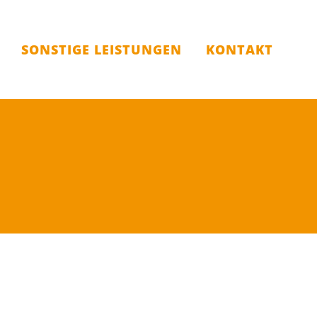
SONSTIGE LEISTUNGEN
KONTAKT