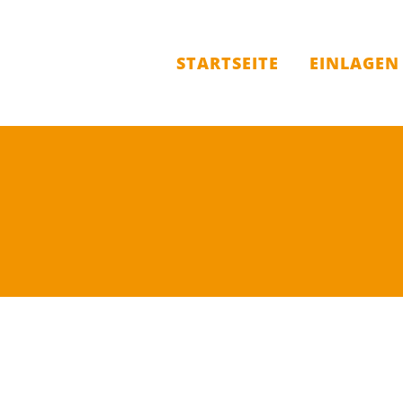
STARTSEITE
EINLAGEN